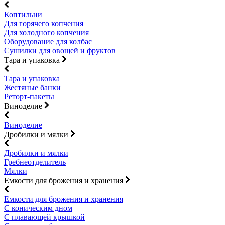
Коптильни
Для горячего копчения
Для холодного копчения
Оборудование для колбас
Сушилки для овощей и фруктов
Тара и упаковка
Тара и упаковка
Жестяные банки
Реторт-пакеты
Виноделие
Виноделие
Дробилки и мялки
Дробилки и мялки
Гребнеотделитель
Мялки
Емкости для брожения и хранения
Емкости для брожения и хранения
С коническим дном
С плавающей крышкой