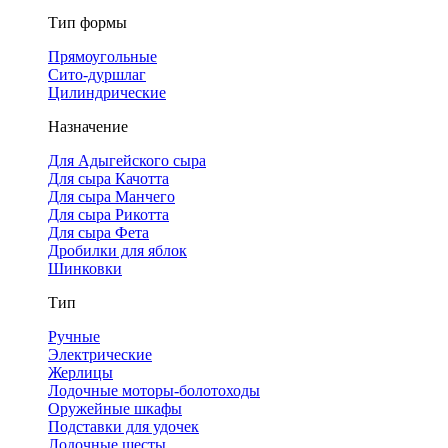
Тип формы
Прямоугольные
Сито-дуршлаг
Цилиндрические
Назначение
Для Адыгейского сыра
Для сыра Качотта
Для сыра Манчего
Для сыра Рикотта
Для сыра Фета
Дробилки для яблок
Шинковки
Тип
Ручные
Электрические
Жерлицы
Лодочные моторы-болотоходы
Оружейные шкафы
Подставки для удочек
Лодочные шесты