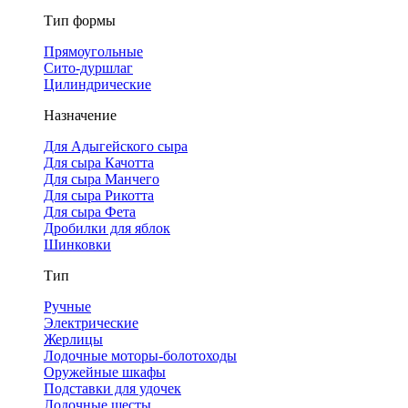
Тип формы
Прямоугольные
Сито-дуршлаг
Цилиндрические
Назначение
Для Адыгейского сыра
Для сыра Качотта
Для сыра Манчего
Для сыра Рикотта
Для сыра Фета
Дробилки для яблок
Шинковки
Тип
Ручные
Электрические
Жерлицы
Лодочные моторы-болотоходы
Оружейные шкафы
Подставки для удочек
Лодочные шесты