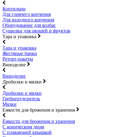
Коптильни
Для горячего копчения
Для холодного копчения
Оборудование для колбас
Сушилки для овощей и фруктов
Тара и упаковка
Тара и упаковка
Жестяные банки
Реторт-пакеты
Виноделие
Виноделие
Дробилки и мялки
Дробилки и мялки
Гребнеотделитель
Мялки
Емкости для брожения и хранения
Емкости для брожения и хранения
С коническим дном
С плавающей крышкой