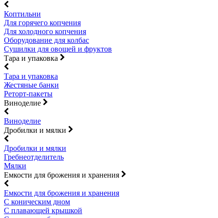
Коптильни
Для горячего копчения
Для холодного копчения
Оборудование для колбас
Сушилки для овощей и фруктов
Тара и упаковка
Тара и упаковка
Жестяные банки
Реторт-пакеты
Виноделие
Виноделие
Дробилки и мялки
Дробилки и мялки
Гребнеотделитель
Мялки
Емкости для брожения и хранения
Емкости для брожения и хранения
С коническим дном
С плавающей крышкой