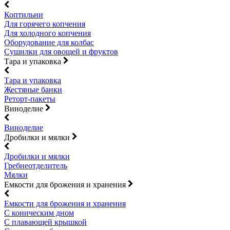
Коптильни
Для горячего копчения
Для холодного копчения
Оборудование для колбас
Сушилки для овощей и фруктов
Тара и упаковка
Тара и упаковка
Жестяные банки
Реторт-пакеты
Виноделие
Виноделие
Дробилки и мялки
Дробилки и мялки
Гребнеотделитель
Мялки
Емкости для брожения и хранения
Емкости для брожения и хранения
С коническим дном
С плавающей крышкой