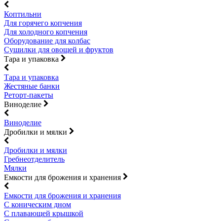
Коптильни
Для горячего копчения
Для холодного копчения
Оборудование для колбас
Сушилки для овощей и фруктов
Тара и упаковка
Тара и упаковка
Жестяные банки
Реторт-пакеты
Виноделие
Виноделие
Дробилки и мялки
Дробилки и мялки
Гребнеотделитель
Мялки
Емкости для брожения и хранения
Емкости для брожения и хранения
С коническим дном
С плавающей крышкой