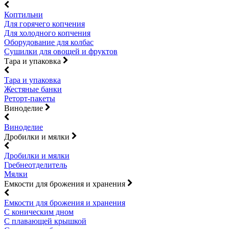
Коптильни
Для горячего копчения
Для холодного копчения
Оборудование для колбас
Сушилки для овощей и фруктов
Тара и упаковка
Тара и упаковка
Жестяные банки
Реторт-пакеты
Виноделие
Виноделие
Дробилки и мялки
Дробилки и мялки
Гребнеотделитель
Мялки
Емкости для брожения и хранения
Емкости для брожения и хранения
С коническим дном
С плавающей крышкой