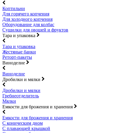
Коптильни
Для горячего копчения
Для холодного копчения
Оборудование для колбас
Сушилки для овощей и фруктов
Тара и упаковка
Тара и упаковка
Жестяные банки
Реторт-пакеты
Виноделие
Виноделие
Дробилки и мялки
Дробилки и мялки
Гребнеотделитель
Мялки
Емкости для брожения и хранения
Емкости для брожения и хранения
С коническим дном
С плавающей крышкой