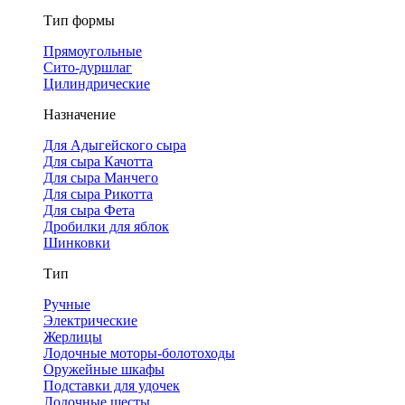
Тип формы
Прямоугольные
Сито-дуршлаг
Цилиндрические
Назначение
Для Адыгейского сыра
Для сыра Качотта
Для сыра Манчего
Для сыра Рикотта
Для сыра Фета
Дробилки для яблок
Шинковки
Тип
Ручные
Электрические
Жерлицы
Лодочные моторы-болотоходы
Оружейные шкафы
Подставки для удочек
Лодочные шесты