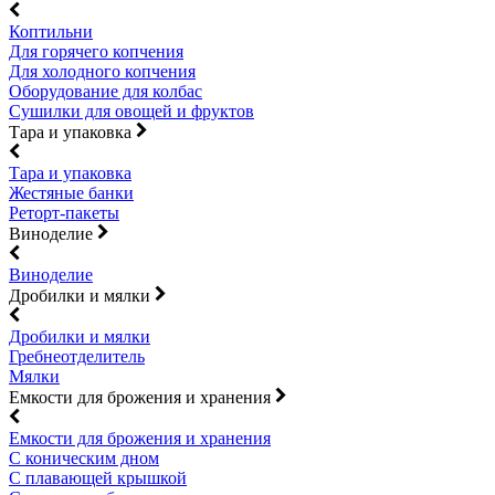
Коптильни
Для горячего копчения
Для холодного копчения
Оборудование для колбас
Сушилки для овощей и фруктов
Тара и упаковка
Тара и упаковка
Жестяные банки
Реторт-пакеты
Виноделие
Виноделие
Дробилки и мялки
Дробилки и мялки
Гребнеотделитель
Мялки
Емкости для брожения и хранения
Емкости для брожения и хранения
С коническим дном
С плавающей крышкой