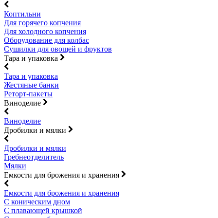
Коптильни
Для горячего копчения
Для холодного копчения
Оборудование для колбас
Сушилки для овощей и фруктов
Тара и упаковка
Тара и упаковка
Жестяные банки
Реторт-пакеты
Виноделие
Виноделие
Дробилки и мялки
Дробилки и мялки
Гребнеотделитель
Мялки
Емкости для брожения и хранения
Емкости для брожения и хранения
С коническим дном
С плавающей крышкой