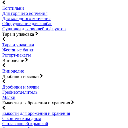
Коптильни
Для горячего копчения
Для холодного копчения
Оборудование для колбас
Сушилки для овощей и фруктов
Тара и упаковка
Тара и упаковка
Жестяные банки
Реторт-пакеты
Виноделие
Виноделие
Дробилки и мялки
Дробилки и мялки
Гребнеотделитель
Мялки
Емкости для брожения и хранения
Емкости для брожения и хранения
С коническим дном
С плавающей крышкой