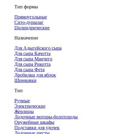
Тип формы
Прямоугольные
Сито-дуршлаг
Цилиндрические
Назначение
Для Адыгейского сыра
Для сыра Качотта
Для сыра Манчего
Для сыра Рикотта
Для сыра Фета
Дробилки для яблок
Шинковки
Тип
Ручные
Электрические
Жерлицы
Лодочные моторы-болотоходы
Оружейные шкафы
Подставки для удочек
Лодочные шесты