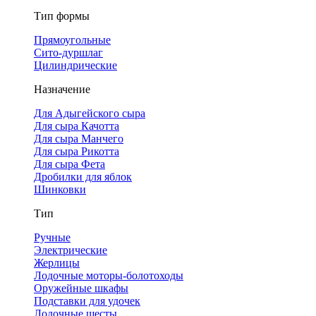
Тип формы
Прямоугольные
Сито-дуршлаг
Цилиндрические
Назначение
Для Адыгейского сыра
Для сыра Качотта
Для сыра Манчего
Для сыра Рикотта
Для сыра Фета
Дробилки для яблок
Шинковки
Тип
Ручные
Электрические
Жерлицы
Лодочные моторы-болотоходы
Оружейные шкафы
Подставки для удочек
Лодочные шесты