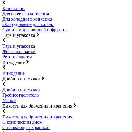
Коптильни
Для горячего копчения
Для холодного копчения
Оборудование для колбас
Сушилки для овощей и фруктов
Тара и упаковка
Тара и упаковка
Жестяные банки
Реторт-пакеты
Виноделие
Виноделие
Дробилки и мялки
Дробилки и мялки
Гребнеотделитель
Мялки
Емкости для брожения и хранения
Емкости для брожения и хранения
С коническим дном
С плавающей крышкой