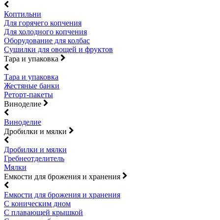
Коптильни
Для горячего копчения
Для холодного копчения
Оборудование для колбас
Сушилки для овощей и фруктов
Тара и упаковка
Тара и упаковка
Жестяные банки
Реторт-пакеты
Виноделие
Виноделие
Дробилки и мялки
Дробилки и мялки
Гребнеотделитель
Мялки
Емкости для брожения и хранения
Емкости для брожения и хранения
С коническим дном
С плавающей крышкой