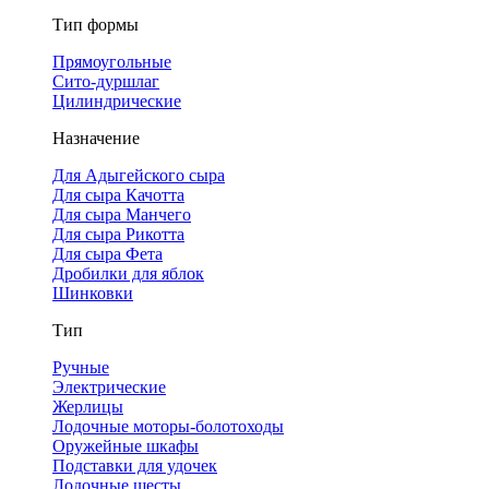
Тип формы
Прямоугольные
Сито-дуршлаг
Цилиндрические
Назначение
Для Адыгейского сыра
Для сыра Качотта
Для сыра Манчего
Для сыра Рикотта
Для сыра Фета
Дробилки для яблок
Шинковки
Тип
Ручные
Электрические
Жерлицы
Лодочные моторы-болотоходы
Оружейные шкафы
Подставки для удочек
Лодочные шесты