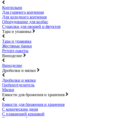
Коптильни
Для горячего копчения
Для холодного копчения
Оборудование для колбас
Сушилки для овощей и фруктов
Тара и упаковка
Тара и упаковка
Жестяные банки
Реторт-пакеты
Виноделие
Виноделие
Дробилки и мялки
Дробилки и мялки
Гребнеотделитель
Мялки
Емкости для брожения и хранения
Емкости для брожения и хранения
С коническим дном
С плавающей крышкой