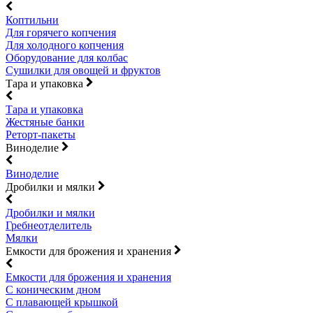
Коптильни
Для горячего копчения
Для холодного копчения
Оборудование для колбас
Сушилки для овощей и фруктов
Тара и упаковка
Тара и упаковка
Жестяные банки
Реторт-пакеты
Виноделие
Виноделие
Дробилки и мялки
Дробилки и мялки
Гребнеотделитель
Мялки
Емкости для брожения и хранения
Емкости для брожения и хранения
С коническим дном
С плавающей крышкой