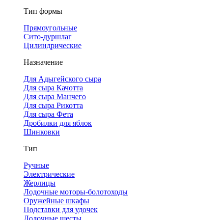
Тип формы
Прямоугольные
Сито-дуршлаг
Цилиндрические
Назначение
Для Адыгейского сыра
Для сыра Качотта
Для сыра Манчего
Для сыра Рикотта
Для сыра Фета
Дробилки для яблок
Шинковки
Тип
Ручные
Электрические
Жерлицы
Лодочные моторы-болотоходы
Оружейные шкафы
Подставки для удочек
Лодочные шесты