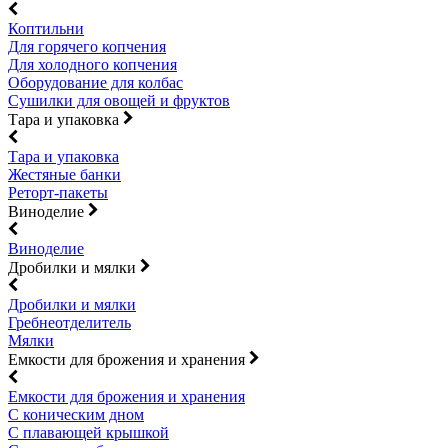
Коптильни
Для горячего копчения
Для холодного копчения
Оборудование для колбас
Сушилки для овощей и фруктов
Тара и упаковка
Тара и упаковка
Жестяные банки
Реторт-пакеты
Виноделие
Виноделие
Дробилки и мялки
Дробилки и мялки
Гребнеотделитель
Мялки
Емкости для брожения и хранения
Емкости для брожения и хранения
С коническим дном
С плавающей крышкой